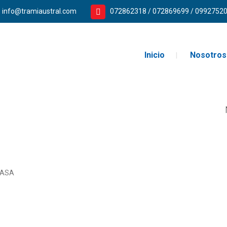
info@tramiaustral.com
072862318 / 072869699 / 0992752
Inicio
Nosotros
CASA