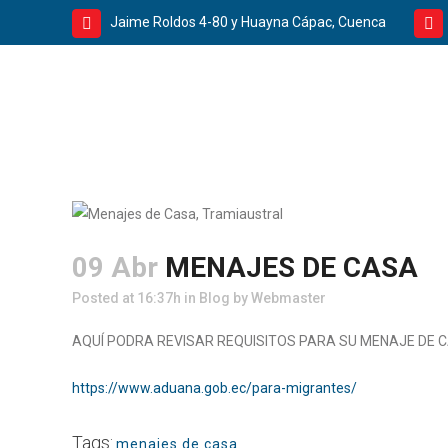
Jaime Roldos 4-80 y Huayna Cápac, Cuenca
09 Abr
MENAJES DE CASA
Posted at 16:37h
in
Blog
by
Webmaster
AQUÍ PODRA REVISAR REQUISITOS PARA SU MENAJE DE 
https://www.aduana.gob.ec/para-migrantes/
Tags:
menajes de casa